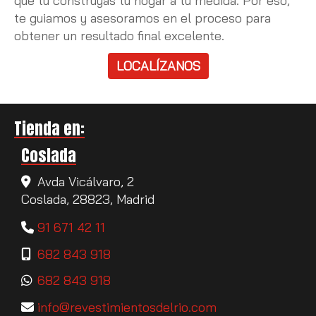
que tú construyas tu hogar a tu medida. Por eso,
te guiamos y asesoramos en el proceso para
obtener un resultado final excelente.
LOCALÍZANOS
Tienda en:
Coslada
Avda Vicálvaro, 2
Coslada,
28823,
Madrid
91 671 42 11
682 843 918
682 843 918
info
revestimientosdelrio.com