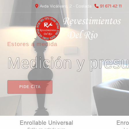
Avda Vicálvaro, 2 -
Coslada
91 671 42 11