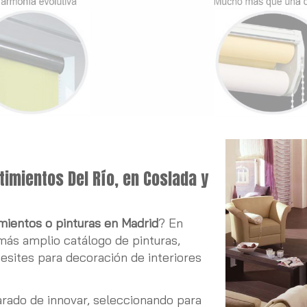
os en Madrid
imientos Del Río, en Coslada y
mientos o pinturas en Madrid
? En
ás amplio catálogo de pinturas,
esites para decoración de interiores
rado de innovar, seleccionando para