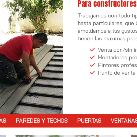
Para constructores
Trabajamos con todo tip
hasta particulares, que
amoldamos a tus gustos
tienen las máximas pres
Venta con/sin i
Montadores pro
Pintores profes
Punto de venta 
AS
PAREDES Y TECHOS
PUERTAS
VENTANA