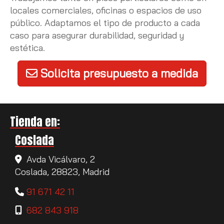
locales comerciales, oficinas o espacios de uso
público. Adaptamos el tipo de producto a cada
caso para asegurar durabilidad, seguridad y
estética.
Solicita presupuesto a medida
Tienda en:
Coslada
Avda Vicálvaro, 2
Coslada,
28823,
Madrid
91 671 42 11
682 843 918