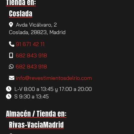
Tienda en:
Coslada
Avda Vicálvaro, 2
Coslada,
28823,
Madrid
91 671 42 11
682 843 918
682 843 918
info
revestimientosdelrio.com
L-V 8:00 a 13:45 y 17:00 a 20:00
S 9:30 a 13:45
Almacén / Tienda en:
Rivas-VaciaMadrid