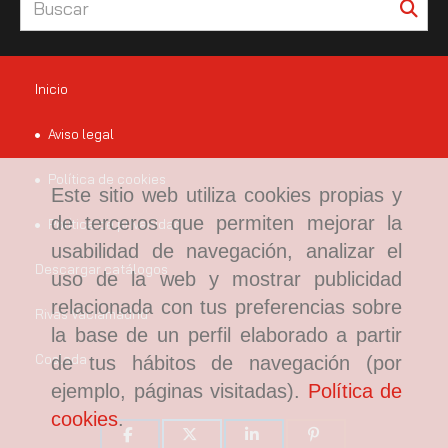
Inicio
Aviso legal
Política de cookies
Este sitio web utiliza cookies propias y
de terceros que permiten mejorar la
Política de privacidad
usabilidad de navegación, analizar el
Descargar catálogos
uso de la web y mostrar publicidad
relacionada con tus preferencias sobre
Rivas Vaciamadrid
la base de un perfil elaborado a partir
Coslada
de tus hábitos de navegación (por
ejemplo, páginas visitadas).
Política de
cookies
.