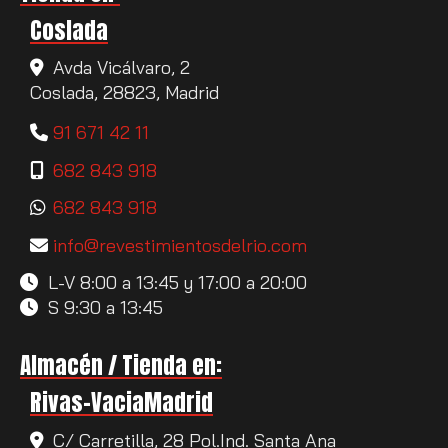
Coslada
Avda Vicálvaro, 2
Coslada,
28823,
Madrid
91 671 42 11
682 843 918
682 843 918
info
revestimientosdelrio.com
L-V 8:00 a 13:45 y 17:00 a 20:00
S 9:30 a 13:45
Almacén / Tienda en:
Rivas-VaciaMadrid
C/ Carretilla, 28 Pol.Ind. Santa Ana