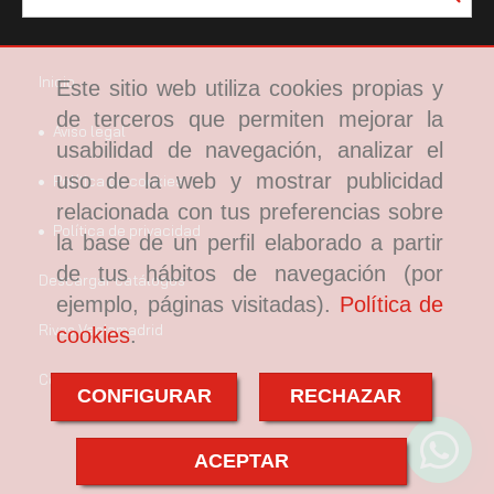
Inicio
Este sitio web utiliza cookies propias y
de terceros que permiten mejorar la
Aviso legal
usabilidad de navegación, analizar el
uso de la web y mostrar publicidad
Política de cookies
relacionada con tus preferencias sobre
Política de privacidad
la base de un perfil elaborado a partir
de tus hábitos de navegación (por
Descargar catálogos
ejemplo, páginas visitadas).
Política de
Rivas Vaciamadrid
cookies
.
Coslada
CONFIGURAR
RECHAZAR
ACEPTAR