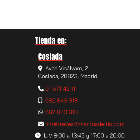
Tienda en:
Coslada
Avda Vicálvaro, 2
Coslada,
28823,
Madrid
91 671 42 11
682 843 918
682 843 918
info
revestimientosdelrio.com
L-V 8:00 a 13:45 y 17:00 a 20:00