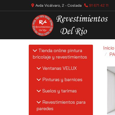
Avda Vicálvaro, 2 -
Coslada
91 671 42 11
Inicio
Tienda online pintura
PA
bricolaje y revestimientos
Ventanas VELUX
Pinturas y barnices
Suelos y tarimas
Revestimientos para
paredes