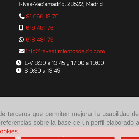
Rivas-Vaciamadrid,
28522,
Madrid
91 666 18 70
618 481 761
618 481 761
info
revestimientosdelrio.com
L-V 8:30 a 13:45 y 17:00 a 19:00
S 9:30 a 13:45
y de terceros que permiten mejorar la usabilidad d
referencias sobre la base de un perfil elaborado a
cookies
.
Política de privacidad
Descargar catálogos