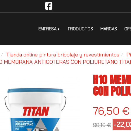
EMPRESA
PRODUCTOS
MARCAS
OF
Tienda online pintura bricolaje y revestimientos
P
0 MEMBRANA ANTIGOTERAS CON POLIURETANO TITA
H10 MEM
CON POLI
76,50 €
-22,
98,10 €