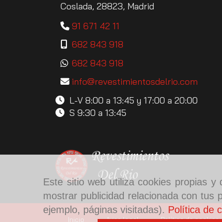
Coslada,
28823,
Madrid
91 671 42 11
682 843 918
682 843 918
info
revestimientosdelrio.com
L-V 8:00 a 13:45 y 17:00 a 20:00
S 9:30 a 13:45
Este sitio web utiliza cookies propias 
mostrar publicidad relacionada con tus p
ejemplo, páginas visitadas).
Política de 
Inicio
Aviso legal
Política de cookies