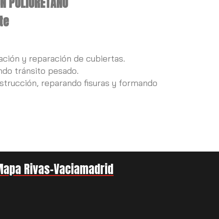
N POLIURETANO
te
ación y reparación de cubiertas.
ndo tránsito pesado.
strucción, reparando fisuras y formando
Mapa Rivas-Vaciamadrid