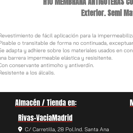
H10 MEMBRANA ANTIGOTERAS CO
Exterior. Semi Ma
Revestimiento de fácil aplicación para la impermeabiliz
Pisable o transitable de forma no continuada, exceptua
Se adapta y adhiere sobre los materiales usados en con
una barrera impermeable elástica y resisitente.
Con conservante antimoho y antiverdín.
Resistente a los álcalis.
Almacén / Tienda en:
Rivas-VaciaMadrid
C/ Carretilla, 28 Pol.Ind. Santa Ana