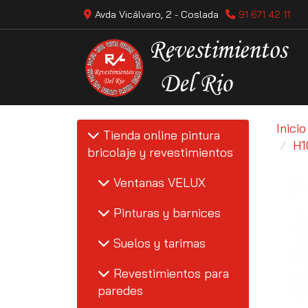
Avda Vicálvaro, 2 -
Coslada
91 671 42 11
Inicio
Tienda online pintura
H1
bricolaje y revestimientos
Ventanas VELUX
Pinturas y barnices
Suelos y tarimas
Revestimientos para
paredes