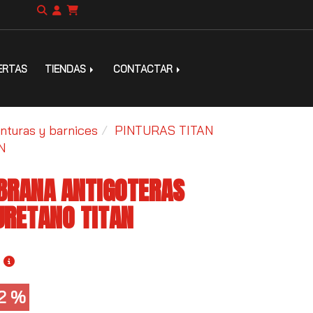
ERTAS
TIENDAS
CONTACTAR
inturas y barnices
PINTURAS TITAN
N
BRANA ANTIGOTERAS
URETANO TITAN
02 %