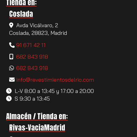
Tienda en:
Coslada
Avda Vicálvaro, 2
Coslada,
28823,
Madrid
91 671 42 11
682 843 918
682 843 918
info
revestimientosdelrio.com
L-V 8:00 a 13:45 y 17:00 a 20:00
S 9:30 a 13:45
Almacén / Tienda en:
Rivas-VaciaMadrid