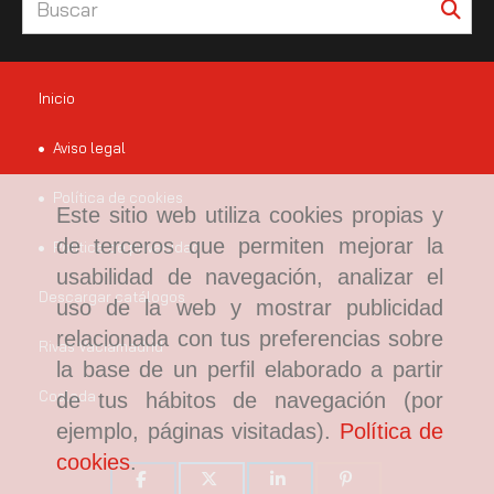
Inicio
Aviso legal
Política de cookies
Este sitio web utiliza cookies propias y
de terceros que permiten mejorar la
Política de privacidad
usabilidad de navegación, analizar el
Descargar catálogos
uso de la web y mostrar publicidad
relacionada con tus preferencias sobre
Rivas Vaciamadrid
la base de un perfil elaborado a partir
Coslada
de tus hábitos de navegación (por
ejemplo, páginas visitadas).
Política de
cookies
.