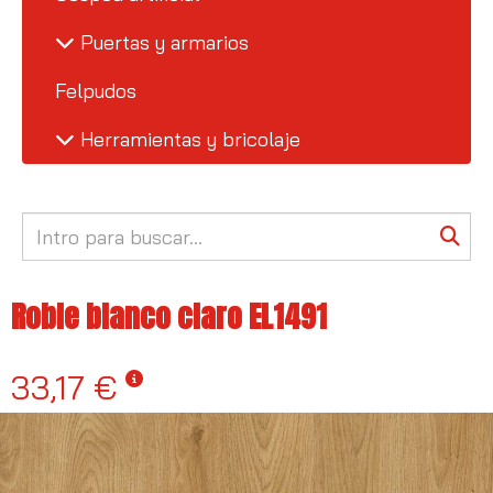
Puertas y armarios
Felpudos
Herramientas y bricolaje
Roble blanco claro EL1491
33,17 €