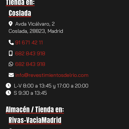
Tienda en:
Coslada
Avda Vicálvaro, 2
Coslada,
28823,
Madrid
91 671 42 11
682 843 918
682 843 918
info
revestimientosdelrio.com
L-V 8:00 a 13:45 y 17:00 a 20:00
S 9:30 a 13:45
Almacén / Tienda en:
Rivas-VaciaMadrid