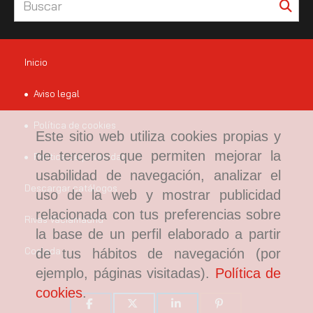
Inicio
Aviso legal
Política de cookies
Este sitio web utiliza cookies propias y
de terceros que permiten mejorar la
Política de privacidad
usabilidad de navegación, analizar el
Descargar catálogos
uso de la web y mostrar publicidad
relacionada con tus preferencias sobre
Rivas Vaciamadrid
la base de un perfil elaborado a partir
Coslada
de tus hábitos de navegación (por
ejemplo, páginas visitadas).
Política de
cookies
.