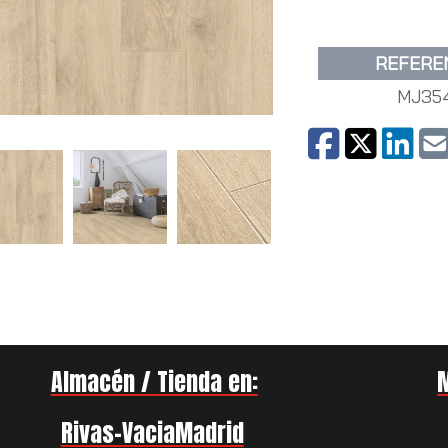
REFERE
MJ35
Almacén / Tienda en:
Rivas-VaciaMadrid