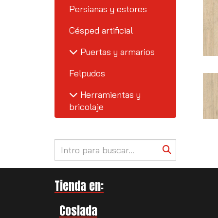
Persianas y estores
Césped artificial
Puertas y armarios
Felpudos
Herramientas y
bricolaje
Tienda en:
Coslada