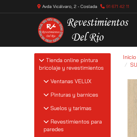
Avda Vicálvaro, 2 -
Coslada
91 671 42 11
Inicio
Tienda online pintura
SU
bricolaje y revestimientos
Ventanas VELUX
Pinturas y barnices
Suelos y tarimas
Revestimientos para
paredes