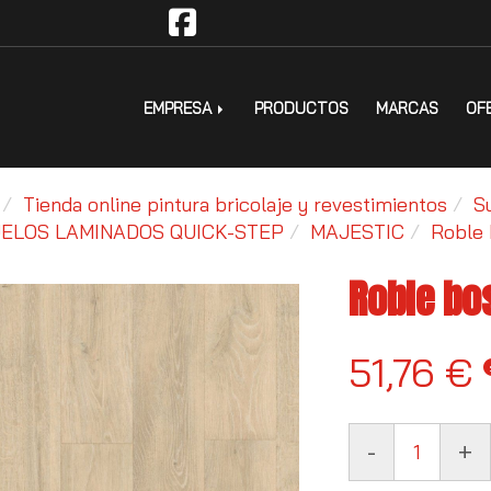
EMPRESA
PRODUCTOS
MARCAS
OF
Tienda online pintura bricolaje y revestimientos
S
ELOS LAMINADOS QUICK-STEP
MAJESTIC
Roble
Roble bo
51,76 €
-
+