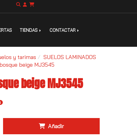
ERTAS
TIENDAS
CONTACTAR
uelos y tarimas
SUELOS LAMINADOS
 bosque beige MJ3545
sque beige MJ3545
Añadir