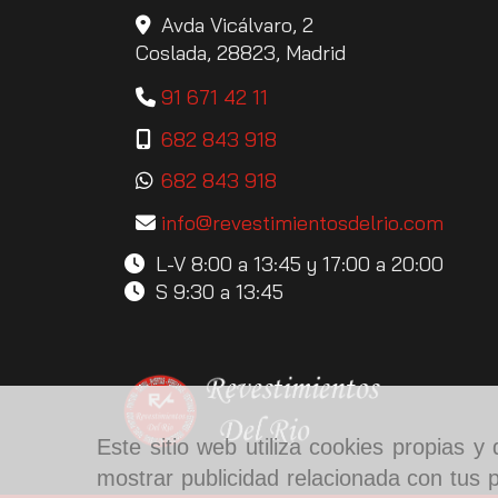
Avda Vicálvaro, 2
Coslada,
28823,
Madrid
91 671 42 11
682 843 918
682 843 918
info
revestimientosdelrio.com
L-V 8:00 a 13:45 y 17:00 a 20:00
S 9:30 a 13:45
Este sitio web utiliza cookies propias 
mostrar publicidad relacionada con tus p