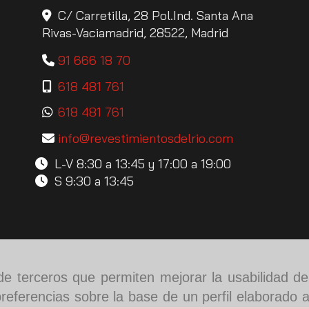
C/ Carretilla, 28 Pol.Ind. Santa Ana
Rivas-Vaciamadrid,
28522,
Madrid
91 666 18 70
618 481 761
618 481 761
info
revestimientosdelrio.com
L-V 8:30 a 13:45 y 17:00 a 19:00
S 9:30 a 13:45
y de terceros que permiten mejorar la usabilidad d
referencias sobre la base de un perfil elaborado a