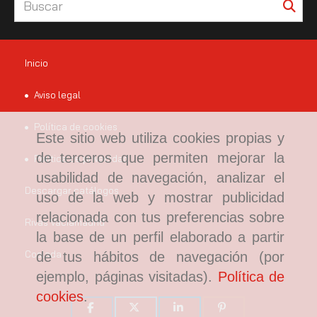
Inicio
Aviso legal
Política de cookies
Este sitio web utiliza cookies propias y
de terceros que permiten mejorar la
Política de privacidad
usabilidad de navegación, analizar el
Descargar catálogos
uso de la web y mostrar publicidad
relacionada con tus preferencias sobre
Rivas Vaciamadrid
la base de un perfil elaborado a partir
Coslada
de tus hábitos de navegación (por
ejemplo, páginas visitadas).
Política de
cookies
.