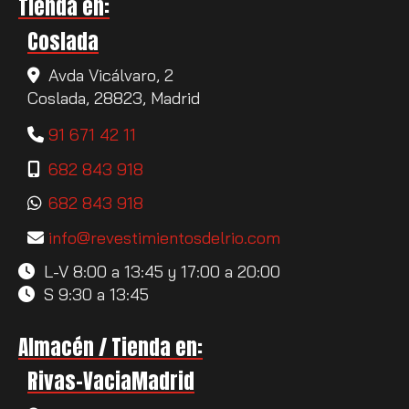
Tienda en:
Coslada
Avda Vicálvaro, 2
Coslada,
28823,
Madrid
91 671 42 11
682 843 918
682 843 918
info
revestimientosdelrio.com
L-V 8:00 a 13:45 y 17:00 a 20:00
S 9:30 a 13:45
Almacén / Tienda en:
Rivas-VaciaMadrid