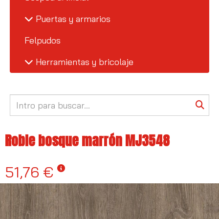
Puertas y armarios
Felpudos
Herramientas y bricolaje
Roble bosque marrón MJ3548
51,76 €