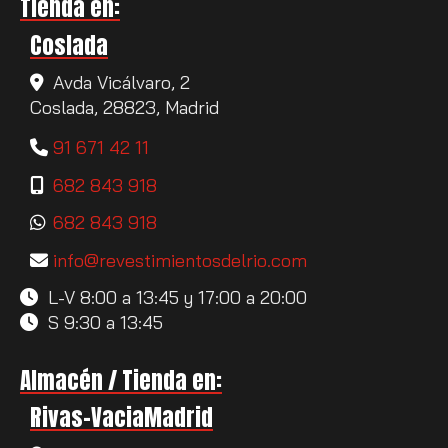
Tienda en:
Coslada
Avda Vicálvaro, 2
Coslada,
28823,
Madrid
91 671 42 11
682 843 918
682 843 918
info
revestimientosdelrio.com
L-V 8:00 a 13:45 y 17:00 a 20:00
S 9:30 a 13:45
Almacén / Tienda en:
Rivas-VaciaMadrid