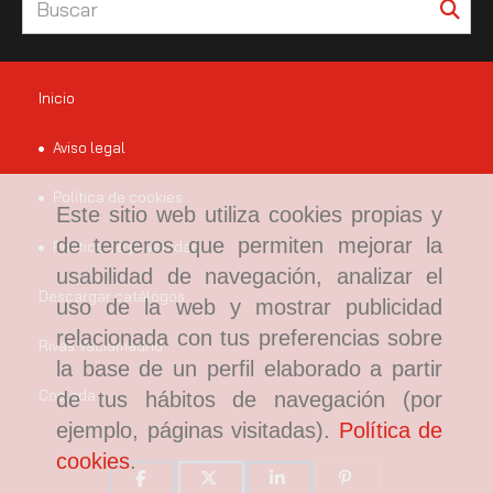
Inicio
Aviso legal
Política de cookies
Este sitio web utiliza cookies propias y
de terceros que permiten mejorar la
Política de privacidad
usabilidad de navegación, analizar el
Descargar catálogos
uso de la web y mostrar publicidad
relacionada con tus preferencias sobre
Rivas Vaciamadrid
la base de un perfil elaborado a partir
Coslada
de tus hábitos de navegación (por
ejemplo, páginas visitadas).
Política de
cookies
.