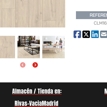
REFERE
CLM16
Anterior
Siguiente
Almacén / Tienda en:
Rivas-VaciaMadrid