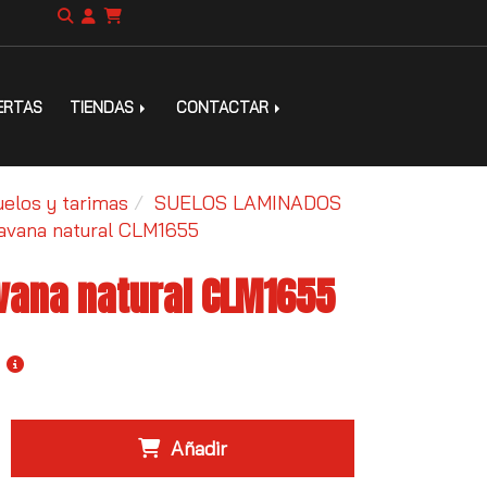
ERTAS
TIENDAS
CONTACTAR
uelos y tarimas
SUELOS LAMINADOS
avana natural CLM1655
vana natural CLM1655
Añadir