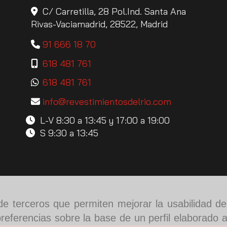
C/ Carretilla, 28 Pol.Ind. Santa Ana
Rivas-Vaciamadrid,
28522,
Madrid
91 666 18 70
618 481 761
618 481 761
info
revestimientosdelrio.com
L-V 8:30 a 13:45 y 17:00 a 19:00
S 9:30 a 13:45
y de terceros que permiten mejorar la usabilidad d
referencias sobre la base de un perfil elaborado a