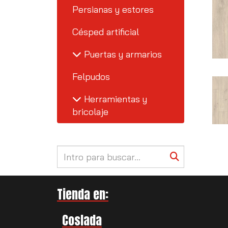
Persianas y estores
Césped artificial
Puertas y armarios
Felpudos
Herramientas y
bricolaje
Tienda en:
Coslada