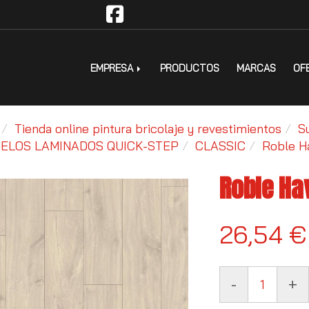
EMPRESA
PRODUCTOS
MARCAS
OF
Tienda online pintura bricolaje y revestimientos
S
ELOS LAMINADOS QUICK-STEP
CLASSIC
Roble H
Roble Ha
26,54 €
-
+