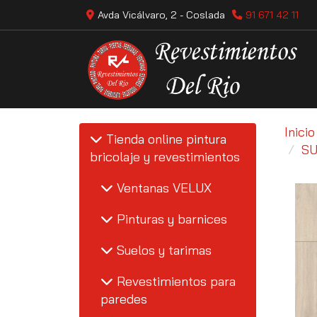
Avda Vicálvaro, 2 -
Coslada
91 671 42 11
Inicio
Tienda online pintura
SU
bricolaje y revestimientos
Ventanas VELUX
Pinturas y barnices
Suelos y tarimas
Revestimientos para
paredes