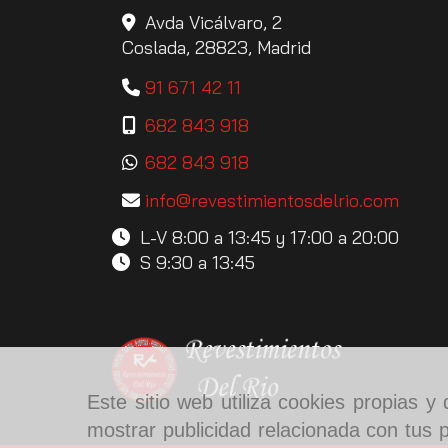
Avda Vicálvaro, 2
Coslada,
28823,
Madrid
91 671 42 11
682 843 918
682 843 918
info
revestimientosdelrio.com
L-V 8:00 a 13:45 y 17:00 a 20:00
S 9:30 a 13:45
Este sitio web utiliza cookies propias 
mostrar publicidad relacionada con tus p