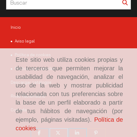
Inicio
Aviso legal
Política de cookies
Este sitio web utiliza cookies propias y
de terceros que permiten mejorar la
Política de privacidad
usabilidad de navegación, analizar el
Descargar catálogos
uso de la web y mostrar publicidad
relacionada con tus preferencias sobre
Rivas Vaciamadrid
la base de un perfil elaborado a partir
Coslada
de tus hábitos de navegación (por
ejemplo, páginas visitadas).
Política de
cookies
.