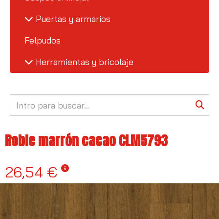
Puertas y armarios
Felpudos
Herramientas y bricolaje
Roble marrón cacao CLM5793
26,54 €