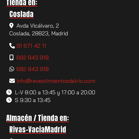
Tienda en:
Coslada
Avda Vicálvaro, 2
Coslada,
28823,
Madrid
91 671 42 11
682 843 918
682 843 918
info
revestimientosdelrio.com
L-V 8:00 a 13:45 y 17:00 a 20:00
S 9:30 a 13:45
Almacén / Tienda en:
Rivas-VaciaMadrid