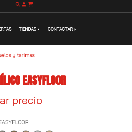
ERTAS
TIENDAS
CONTACTAR
uelos y tarimas
R
NÍLICO EASYFLOOR
ar precio
EASYFLOOR