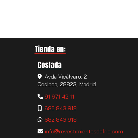
Tienda en:
Coslada
Avda Vicálvaro, 2
Coslada,
28823,
Madrid
91 671 42 11
682 843 918
682 843 918
info
revestimientosdelrio.com