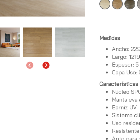
Medidas
Ancho: 22
Largo: 12
Espesor: 
Anterior
Siguiente
Capa Uso:
Características
Núcleo SP
Manta eva 
Barniz UV
Sistema cl
Uso reside
Resistente
Apto para 