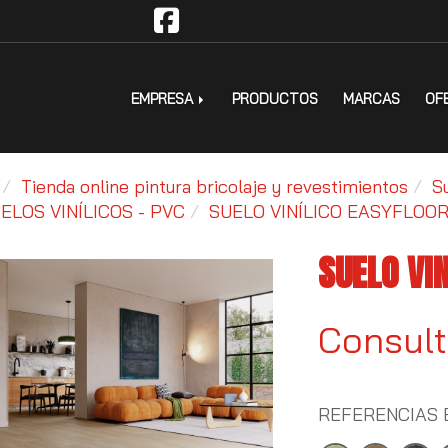
EMPRESA
PRODUCTOS
MARCAS
OF
Tienda online pintura bricolaje y revestimientos
S
ELOS VINÍLICOS - PVC
SUELO VINÍLICO EASYFLOO
SUELO VI
Consult
REFERENCIAS 