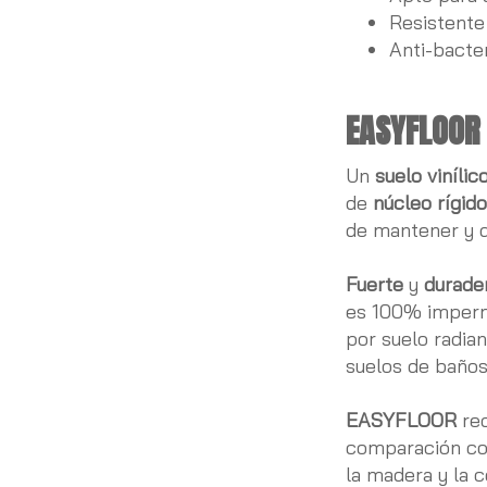
Resistente
Anti-bacter
EASYFLOOR
Un
suelo vinílic
de
núcleo rígid
de mantener y d
Fuerte
y
durade
es 100% imperm
por suelo radian
suelos de baños
EASYFLOOR
req
comparación co
la madera y la 