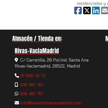
residenciales y
Almacén / Tienda en:
Rivas-VaciaMadrid
C/ Carretilla, 28 Pol.Ind. Santa Ana
Rivas-Vaciamadrid,
28522,
Madrid
91 666 18 70
618 481 761
618 481 761
info
revestimientosdelrio.com