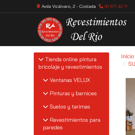
Avda Vicálvaro, 2 -
Coslada
91 671 42 11
Inicio
Tienda online pintura
SU
bricolaje y revestimientos
Ventanas VELUX
Pinturas y barnices
Suelos y tarimas
Revestimientos para
paredes